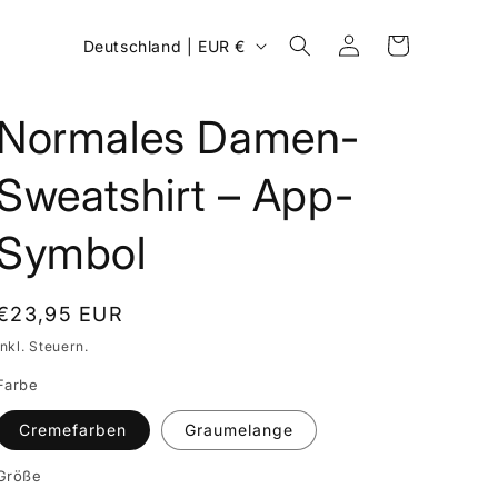
L
Einloggen
Warenkorb
Deutschland | EUR €
a
n
Normales Damen-
d
/
Sweatshirt – App-
R
Symbol
e
g
i
Normaler
€23,95 EUR
Preis
o
Inkl. Steuern.
n
Farbe
Cremefarben
Graumelange
Größe