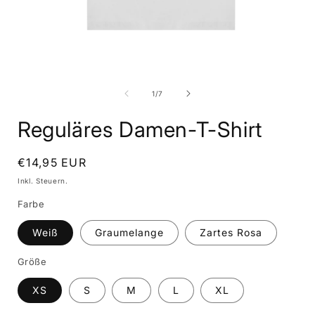
Medien
1
in
i
von
1
/
7
Modal
öffnen
ö
Reguläres Damen-T-Shirt
Normaler
€14,95 EUR
Preis
Inkl. Steuern.
Farbe
Weiß
Graumelange
Zartes Rosa
Größe
XS
S
M
L
XL