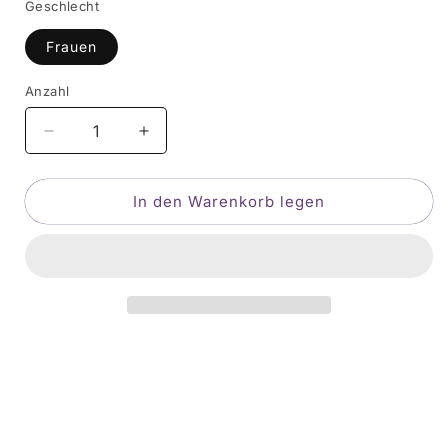
Geschlecht
Frauen
Anzahl
Verringere
Erhöhe
die
die
Menge
Menge
In den Warenkorb legen
für
für
Reguläres
Reguläres
Damen-
Damen-
T-
T-
Shirt
Shirt